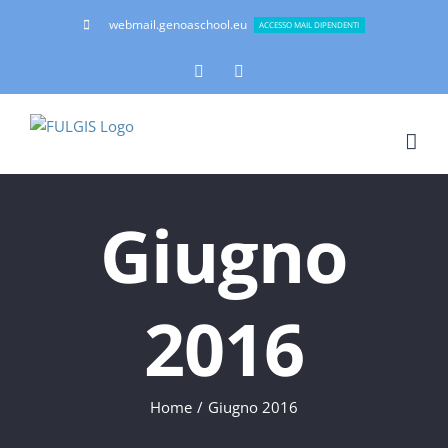
Salta
webmail.genoaschool.eu
ACCESSO MAIL DIPENDENTI
al
contenuto
Facebook
Instagram
Giugno
2016
Home
Giugno 2016