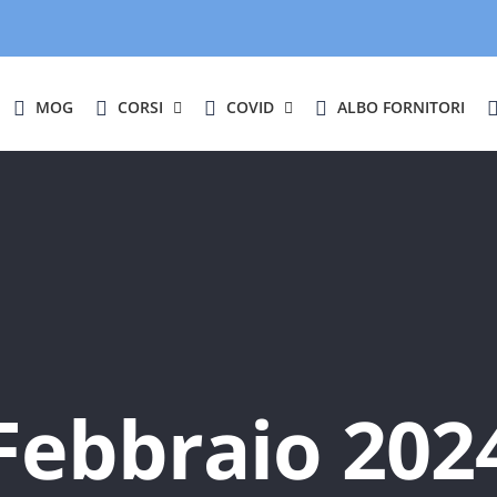
MOG
CORSI
COVID
ALBO FORNITORI
Febbraio 202