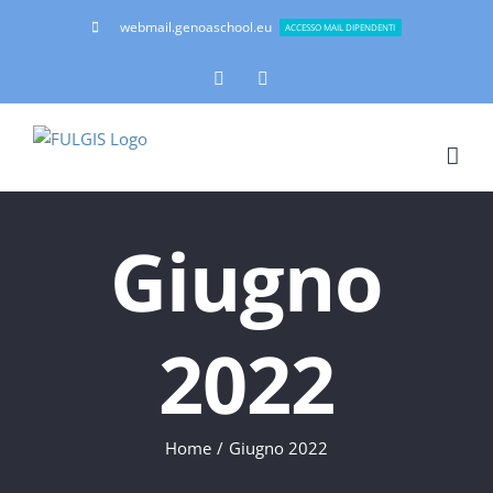
Salta
webmail.genoaschool.eu
ACCESSO MAIL DIPENDENTI
al
contenuto
Facebook
Instagram
Giugno
2022
Home
Giugno 2022