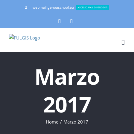
Salta
webmail.genoaschool.eu
ACCESSO MAIL DIPENDENTI
al
contenuto
Facebook
Instagram
Marzo
2017
Home
Marzo 2017