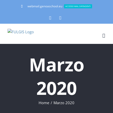
Salta
webmail.genoaschool.eu
ACCESSO MAIL DIPENDENTI
al
contenuto
Facebook
Instagram
Marzo
2020
Home
Marzo 2020