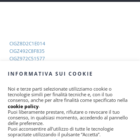
CIGZ8D2C1E014
CIGZ492C8F835
CIGZ972C51577
CIGZB92C487A3
INFORMATIVA SUI COOKIE
CIGZAA2C23D32
CIGZF72C1DF3C
Noi e terze parti selezionate utilizziamo cookie o
tecnologie simili per finalità tecniche e, con il tuo
consenso, anche per altre finalità come specificato nella
.
cookie policy
Puoi liberamente prestare, rifiutare o revocare il tuo
consenso, in qualsiasi momento, accedendo al pannello
delle preferenze.
Puoi acconsentire all’utilizzo di tutte le tecnologie
sopracitate utilizzando il pulsante “Accetta”.