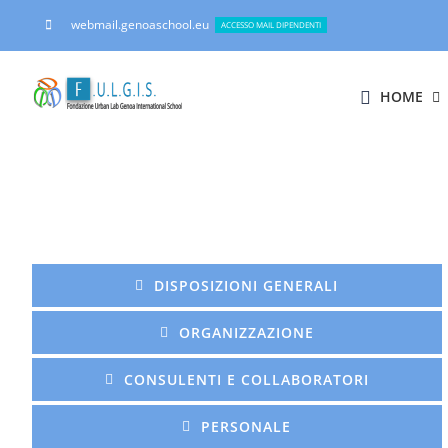
Salta
webmail.genoaschool.eu
ACCESSO MAIL DIPENDENTI
al
contenuto
HOME
DISPOSIZIONI GENERALI
ORGANIZZAZIONE
CONSULENTI E COLLABORATORI
PERSONALE